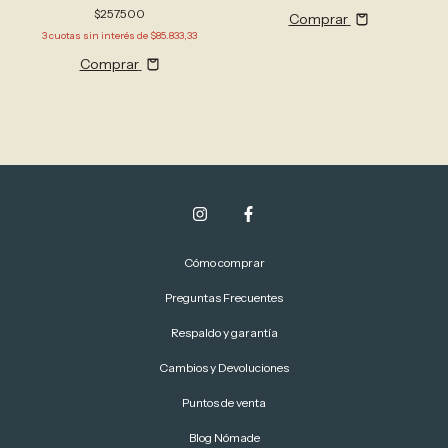
aviador apto receta
$257.500
Comprar
3
cuotas sin interés de
$85.833,33
Comprar
Cómo comprar
Preguntas Frecuentes
Respaldo y garantía
Cambios y Devoluciones
Puntos de venta
Blog Nómade