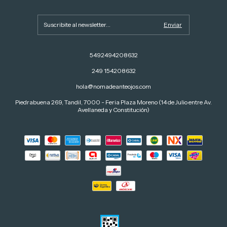
5492494208632
249 154208632
hola@nomadeanteojos.com
Piedrabuena 269, Tandil, 7000 - Feria Plaza Moreno (14 de Julio entre Av.
Avellaneda y Constitución)