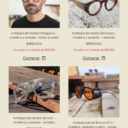
Anteojos de receta Patagonia -
Anteojos de receta Skorpios -
madera y acetato - estilo aviador
madera y acetato - redondo
oversize
$189.000
$189.000
3
cuotas sin interés de
$63.000
3
cuotas sin interés de
$63.000
Comprar
Comprar
Anteojos de receta Verona -
madera y acetato - aviador
Anteojos de sol Roma ADV -
redondeado
madera, acetato y cuero - aviador