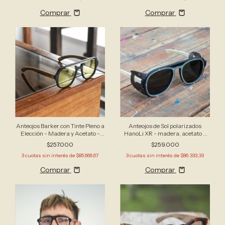
Comprar
Comprar
Anteojos Barker con Tinte Pleno a
Anteojos de Sol polarizados
Elección - Madera y Acetato -
HanoLi XR - madera, acetato y
Apto Receta
cuero - aviador grande
$257.000
$259.000
3
cuotas sin interés de
$85.666,67
3
cuotas sin interés de
$86.333,33
Comprar
Comprar