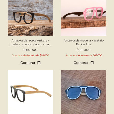
Anteojos de receta Ankara -
Anteojos de madera y acetato
madera, acetato y acero - cara
Barker Lite
grande
$189.000
$189.000
3
cuotas sin interés de
$63.000
3
cuotas sin interés de
$63.000
Comprar
Comprar