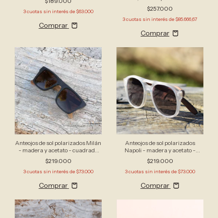
$189.000
grande
$257.000
3
cuotas sin interés de
$63.000
3
cuotas sin interés de
$85.666,67
Comprar
Anteojos de sol polarizados Milán
Anteojos de sol polarizados
- madera y acetato - cuadrado
Napoli - madera y acetato -
grande
aviador
$219.000
$219.000
3
cuotas sin interés de
$73.000
3
cuotas sin interés de
$73.000
Comprar
Comprar