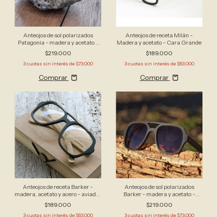
Anteojos de sol polarizados
Anteojos de receta Milán -
Patagonia - madera y acetato -
Madera y acetato - Cara Grande
estilo aviador
$219.000
$189.000
3
cuotas sin interés de
$73.000
3
cuotas sin interés de
$63.000
Comprar
Comprar
Anteojos de receta Barker -
Anteojos de sol polarizados
madera, acetato y acero - aviador
Barker - madera y acetato -
cuadrado
aviador cuadrado
$189.000
$219.000
3
cuotas sin interés de
$63.000
3
cuotas sin interés de
$73.000