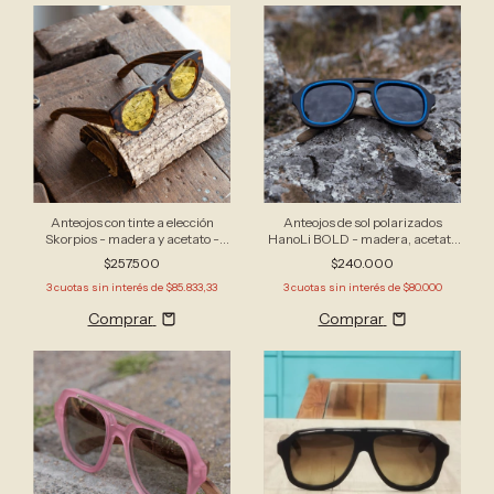
Anteojos con tinte a elección
Anteojos de sol polarizados
Skorpios - madera y acetato -
HanoLi BOLD - madera, acetato
apto receta
y TPU - aviador grande
$257.500
$240.000
3
cuotas sin interés de
$85.833,33
3
cuotas sin interés de
$80.000
Comprar
Comprar