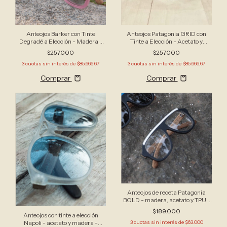
Anteojos Barker con Tinte
Anteojos Patagonia GRID con
Degradé a Elección - Madera y
Tinte a Elección - Acetato y
Acetato - Apto Receta
madera - Apto Receta
$257.000
$257.000
3
cuotas sin interés de
$85.666,67
3
cuotas sin interés de
$85.666,67
Comprar
Comprar
Anteojos de receta Patagonia
BOLD - madera, acetato y TPU -
aviador clasico
$189.000
Anteojos con tinte a elección
Napoli - acetato y madera -
3
cuotas sin interés de
$63.000