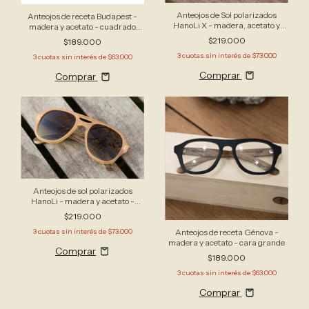
Anteojos de Sol polarizados
Anteojos de receta Budapest -
HanoLi X - madera, acetato y
madera y acetato - cuadrado
acero - aviador grande
grande
$219.000
$189.000
3
cuotas sin interés de
$73.000
3
cuotas sin interés de
$63.000
Comprar
Comprar
Anteojos de sol polarizados
HanoLi - madera y acetato -
aviador grande
$219.000
Anteojos de receta Génova -
3
cuotas sin interés de
$73.000
madera y acetato - cara grande
$189.000
3
cuotas sin interés de
$63.000
Comprar