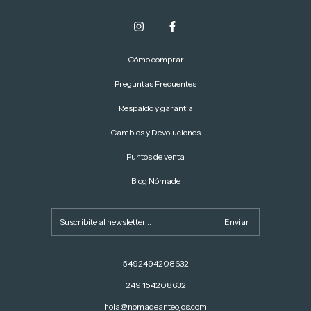
Cómo comprar
Preguntas Frecuentes
Respaldo y garantía
Cambios y Devoluciones
Puntos de venta
Blog Nómade
5492494208632
249 154208632
hola@nomadeanteojos.com