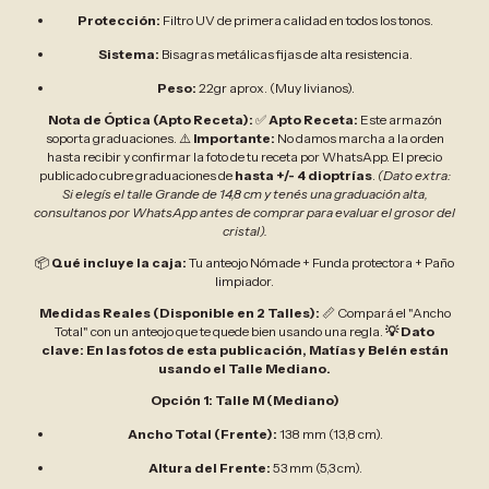
Protección:
Filtro UV de primera calidad en todos los tonos.
Sistema:
Bisagras metálicas fijas de alta resistencia.
Peso:
22gr aprox. (Muy livianos).
Nota de Óptica (Apto Receta):
✅
Apto Receta:
Este armazón
soporta graduaciones. ⚠️
Importante:
No damos marcha a la orden
hasta recibir y confirmar la foto de tu receta por WhatsApp. El precio
publicado cubre graduaciones de
hasta +/- 4 dioptrías
.
(Dato extra:
Si elegís el talle Grande de 14,8 cm y tenés una graduación alta,
consultanos por WhatsApp antes de comprar para evaluar el grosor del
cristal).
📦
Qué incluye la caja:
Tu anteojo Nómade + Funda protectora + Paño
limpiador.
Medidas Reales (Disponible en 2 Talles):
📏 Compará el "Ancho
Total" con un anteojo que te quede bien usando una regla.
💡 Dato
clave: En las fotos de esta publicación, Matías y Belén están
usando el Talle Mediano.
Opción 1: Talle M (Mediano)
Ancho Total (Frente):
138 mm (13,8 cm).
Altura del Frente:
53 mm (5,3 cm).