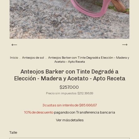
Inicio
.
Anteojos de sol
.
Anteojos Barker con Tinte Degradé a Elección - Madera y
Acetato - Apto Receta
Anteojos Barker con Tinte Degradé a
Elección - Madera y Acetato - Apto Receta
$257.000
Precio sin impuestos
$212.396,69
3
cuotas sin interés de
$85.666,67
10% de descuento
pagando con Transferencia bancaria
Ver más detalles
Talle