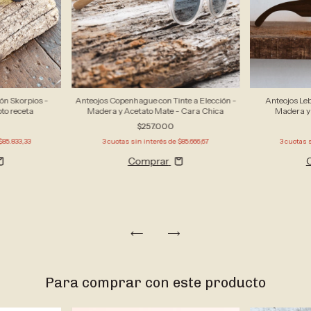
ión Skorpios -
Anteojos Copenhague con Tinte a Elección -
Anteojos Leb
to receta
Madera y Acetato Mate - Cara Chica
Madera y 
$257.000
$85.833,33
3
cuotas sin interés de
$85.666,67
3
cuotas 
Comprar
Para comprar con este producto