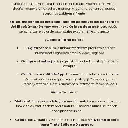
Uno de nuestros modelos preferidos por su calce y comodidad. Es un
diseño independiente hecho a mano en Argentina, con un aplique de
acero inoxidable en el frente.
En las imágenes de esta publicación podés verlos con lentes
Jet Black (marrón muy oscuro) y Gris en degradé
, pero podés
personalizar el color de los cristales exactamente a tu gusto.
¿Cómo elijo mi color?
Elegí tu tono:
Mirá la última foto de este producto para ver
nuestro catálogo de colores Sólidos y Degradé.
Comprá el anteojo:
Agregá este modelo al carrito y finalizá la
compra.
Confirmá por WhatsApp:
Una vez comprado, tocá el ícono de
WhatsApp y decinos qué color elegiste (Ej:
"Hola, compré el
Barker y quiero el tinte Amarillo"
o
"Prefiero el Verde Sólido"
).
Ficha Técnica:
Material:
Frente de acetato (terminación mate) con aplique de acero
inoxidable y patillas de madera natural. Las vetas nunca se repiten,
cada pieza es única.
Cristales:
Orgánico CR39 tintado con calidad BPI.
Mismo precio
para Tinte Sólido o Degradé.