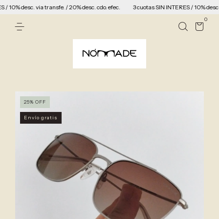
0% desc. via transfe. / 20% desc. cdo. efec.
3 cuotas SIN INTERES / 10% desc. via 
0
25
%
OFF
Envío gratis