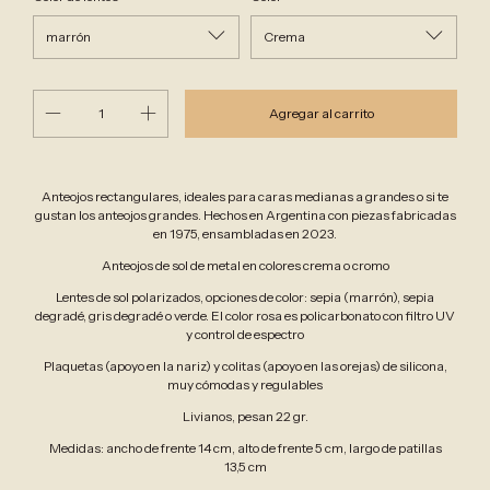
Anteojos rectangulares, ideales para caras medianas a grandes o si te
gustan los anteojos grandes. Hechos en Argentina con piezas fabricadas
en 1975, ensambladas en 2023.
Anteojos de sol de metal en colores crema o cromo
Lentes de sol polarizados, opciones de color: sepia (marrón), sepia
degradé, gris degradé o verde. El color rosa es policarbonato con filtro UV
y control de espectro
Plaquetas (apoyo en la nariz) y colitas (apoyo en las orejas) de silicona,
muy cómodas y regulables
Livianos, pesan 22 gr.
Medidas: ancho de frente 14 cm, alto de frente 5 cm, largo de patillas
13,5 cm