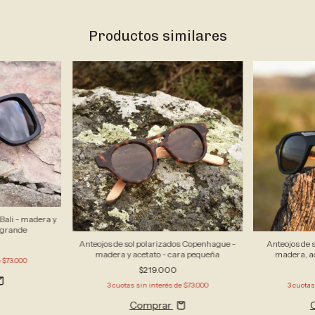
Productos similares
 Bali - madera y
 grande
Anteojos de sol polarizados Copenhague -
Anteojos de 
madera y acetato - cara pequeña
madera, ac
e
$73.000
$219.000
3
cuotas sin interés de
$73.000
3
cuotas
Comprar