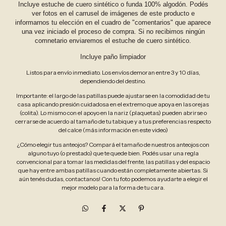
Incluye estuche de cuero sintético o funda 100% algodón. Podés
ver fotos en el carrusel de imágenes de este producto e
informarnos tu elección en el cuadro de "comentarios" que aparece
una vez iniciado el proceso de compra. Si no recibimos ningún
comnetario enviaremos el estuche de cuero sintético.
Incluye paño limpiador
Listos para envío inmediato. Los envíos demoran entre 3 y 10 días,
dependiendo del destino.
Importante: el largo de las patillas puede ajustarse en la comodidad de tu
casa aplicando presión cuidadosa en el extremo que apoya en las orejas
(colita). Lo mismo con el apoyo en la nariz (plaquetas) pueden abrirse o
cerrarse de acuerdo al tamaño de tu tabique y a tus preferencias respecto
del calce (más información en este video)
¿Cómo elegir tus anteojos? Compará el tamaño de nuestros anteojos con
alguno tuyo (o prestado) que te quede bien. Podés usar una regla
convencional para tomar las medidas del frente, las patillas y del espacio
que hay entre ambas patillas cuando están completamente abiertas. Si
aún tenés dudas, contactanos! Con tu foto podemos ayudarte a elegir el
mejor modelo para la forma de tu cara.