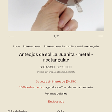
1
/
7
Inicio
.
Anteojos de sol
.
Anteojos de sol La Juanita - metal - rectangular
Anteojos de sol La Juanita - metal -
rectangular
$164.250
$219.000
Precio sin impuestos
$135.743,80
3
cuotas sin interés de
$54.750
10% de descuento
pagando con Transferencia bancaria
Ver más detalles
Envío gratis
Color de lentes
Color