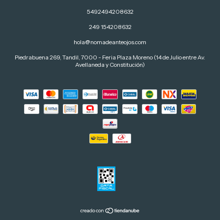
5492494208632
249 154208632
hola@nomadeanteojos.com
Piedrabuena 269, Tandil, 7000 - Feria Plaza Moreno (14 de Julio entre Av.
Avellaneda y Constitución)