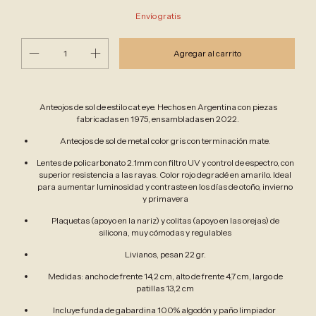
Envío gratis
Anteojos de sol de estilo cat eye. Hechos en Argentina con piezas
fabricadas en 1975, ensambladas en 2022.
Anteojos de sol de metal color gris con terminación mate.
Lentes de policarbonato 2.1mm con filtro UV y control de espectro, con
superior resistencia a las rayas. Color rojo degradé en amarilo. Ideal
para aumentar luminosidad y contraste en los días de otoño, invierno
y primavera
Plaquetas (apoyo en la nariz) y colitas (apoyo en las orejas) de
silicona, muy cómodas y regulables
Livianos, pesan 22 gr.
Medidas: ancho de frente 14,2 cm, alto de frente 4,7 cm, largo de
patillas 13,2 cm
Incluye funda de gabardina 100% algodón y paño limpiador