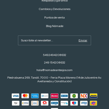
Respaldo y garantía
Cambios y Devoluciones
Puntos de venta
Blog Nómade
5492494208632
249 154208632
hola@nomadeanteojos.com
Piedrabuena 269, Tandil, 7000 - Feria Plaza Moreno (14 de Julio entre Av.
Avellaneda y Constitución)