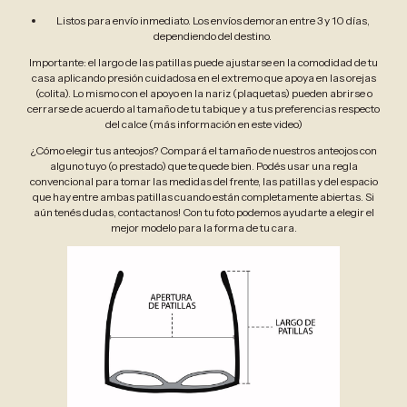
Listos para envío inmediato. Los envíos demoran entre 3 y 10 días,
dependiendo del destino.
Importante: el largo de las patillas puede ajustarse en la comodidad de tu
casa aplicando presión cuidadosa en el extremo que apoya en las orejas
(colita). Lo mismo con el apoyo en la nariz (plaquetas) pueden abrirse o
cerrarse de acuerdo al tamaño de tu tabique y a tus preferencias respecto
del calce (más información en este video)
¿Cómo elegir tus anteojos? Compará el tamaño de nuestros anteojos con
alguno tuyo (o prestado) que te quede bien. Podés usar una regla
convencional para tomar las medidas del frente, las patillas y del espacio
que hay entre ambas patillas cuando están completamente abiertas. Si
aún tenés dudas, contactanos! Con tu foto podemos ayudarte a elegir el
mejor modelo para la forma de tu cara.