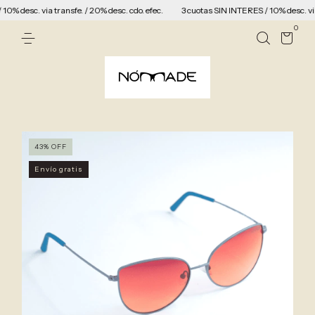
 desc. via transfe. / 20% desc. cdo. efec.
3 cuotas SIN INTERES / 10% desc. via tr
0
43
%
OFF
Envío gratis