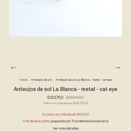
Inicio
.
Anteojos de sol
.
Anteojos de sol La Blanca - metal - cat eye
Anteojos de sol La Blanca - metal - cat eye
$123.750
$219.000
Precio sin impuestos
$102.272,73
3
cuotas sin interés de
$41.250
10% de descuento
pagando con Transferencia bancaria
Ver más detalles