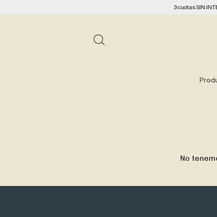
3 cuotas SIN INTERE
Prod
No tenemo