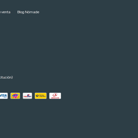
 venta
Blog Nómade
itución)