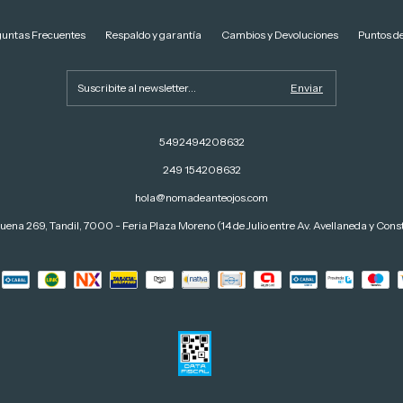
guntas Frecuentes
Respaldo y garantía
Cambios y Devoluciones
Puntos de
5492494208632
249 154208632
hola@nomadeanteojos.com
uena 269, Tandil, 7000 - Feria Plaza Moreno (14 de Julio entre Av. Avellaneda y Const