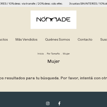
S / 10% desc. via transfe. / 20% desc. cdo. efec.
3 cuotas SIN INTERES / 10% desc. 
uctos
Más Vendidos
Quiénes Somos
Contacto
Susc
Inicio
.
Por Tamaño
.
Mujer
Mujer
s resultados para tu búsqueda. Por favor, intentá con otro