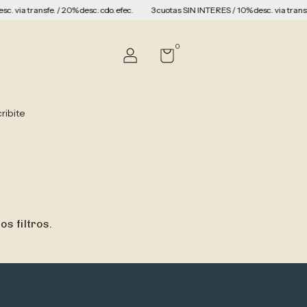
via transfe. / 20% desc. cdo. efec.
3 cuotas SIN INTERES / 10% desc. via transfe. 
0
ribite
s filtros.